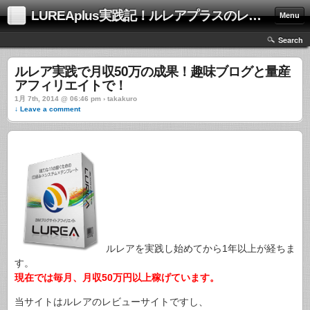
LUREAplus実践記！ルレアプラスのレビューサイト！
Menu
Search
ルレア実践で月収50万の成果！趣味ブログと量産
アフィリエイトで！
1月 7th, 2014 @ 06:46 pm › takakuro
↓ Leave a comment
ルレアを実践し始めてから1年以上が経ちま
す。
現在では毎月、月収50万円以上稼げています。
当サイトはルレアのレビューサイトですし、