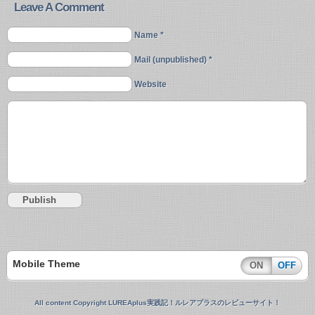
Leave A Comment
Name *
Mail (unpublished) *
Website
Mobile Theme
ON
OFF
All content Copyright LUREAplus実践記！ルレアプラスのレビューサイト！