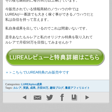
その後も継続的に毎月50万以上稼げています。
今販売されている情報商材のノウハウの中では
LUREAが一番誰でも大きく稼ぐ事ができるノウハウだと
私は自信を持って言えます。
私自身成果を出しているのでこれは間違いないです。
是非あなたもルレアと私のオリジナル特典を取り入れて
ルレアで月収50万を目指してみませんか？
＝＞こちらでLUREA特典のみ販売中です
Categories:
LUREAplus成果
Tags:
ルレア
,
実践
,
成果
,
月収50万
,
趣味ブログ
,
量産アフィリエイト