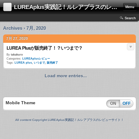
LUREAplus実践記！ルレアプラスのレビューサイト！
Menu
Search
Archives › 7月, 2020
7月 27, 2020
LUREA Plusが販売終了！？いつまで？
By
takakuro
Categories:
LUREAplusレビュー
Tags:
LUREA plus
,
いつまで
,
販売終了
Load more entries...
Mobile Theme
ON
OFF
All content Copyright LUREAplus実践記！ルレアプラスのレビューサイト！