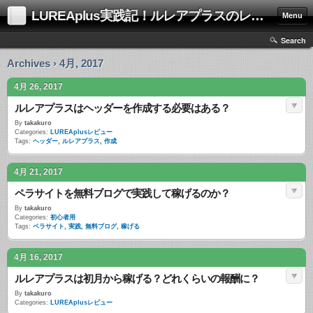
LUREAplus実践記！ルレアプラスのレビューサイト！
Menu
Search
Archives › 4月, 2017
4月 26, 2017
ルレアプラスはヘッダーを作成する必要はある？
By
takakuro
Categories:
LUREAplusレビュー
Tags:
ヘッダー
,
ルレアプラス
,
作成
4月 21, 2017
ペラサイトを無料ブログで実践して稼げるのか？
By
takakuro
Categories:
初心者用
Tags:
ペラサイト
,
実践
,
無料ブログ
,
稼げる
4月 16, 2017
ルレアプラスは初月から稼げる？どれくらいの報酬に？
By
takakuro
Categories:
LUREAplusレビュー