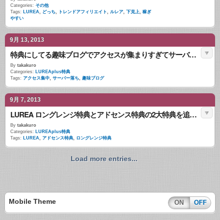
Categories:
その他
Tags:
LUREA
,
どっち
,
トレンドアフィリエイト
,
ルレア
,
下克上
,
稼ぎ
やすい
9月 13, 2013
特典にしてる趣味ブログでアクセスが集まりすぎてサーバー落ち(汗
By
takakuro
Categories:
LUREAplus特典
Tags:
アクセス集中
,
サーバー落ち
,
趣味ブログ
9月 7, 2013
LUREA ロングレンジ特典とアドセンス特典の2大特典を追加！
By
takakuro
Categories:
LUREAplus特典
Tags:
LUREA
,
アドセンス特典
,
ロングレンジ特典
Load more entries...
Mobile Theme
ON
OFF