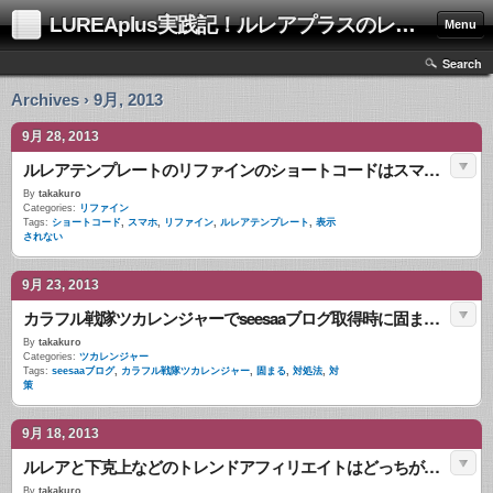
LUREAplus実践記！ルレアプラスのレビューサイト！
Menu
Search
Archives › 9月, 2013
9月 28, 2013
ルレアテンプレートのリファインのショートコードはスマホで表示されない？
By
takakuro
Categories:
リファイン
Tags:
ショートコード
,
スマホ
,
リファイン
,
ルレアテンプレート
,
表示
されない
9月 23, 2013
カラフル戦隊ツカレンジャーでseesaaブログ取得時に固まる対処法・対策
By
takakuro
Categories:
ツカレンジャー
Tags:
seesaaブログ
,
カラフル戦隊ツカレンジャー
,
固まる
,
対処法
,
対
策
9月 18, 2013
ルレアと下克上などのトレンドアフィリエイトはどっちが稼ぎやすい？
By
takakuro