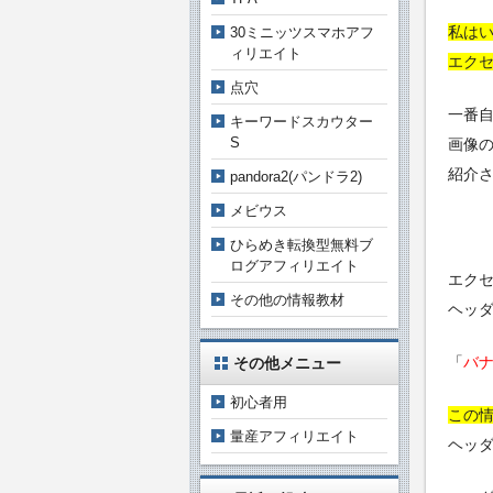
私は
30ミニッツスマホアフ
ィリエイト
エク
点穴
一番
キーワードスカウター
S
画像
紹介
pandora2(パンドラ2)
メビウス
ひらめき転換型無料ブ
ログアフィリエイト
エク
その他の情報教材
ヘッ
「
バ
その他メニュー
初心者用
この
量産アフィリエイト
ヘッ