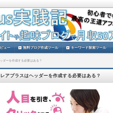
す。ルレアプラスを実践して量産アフィリエイトで稼ぐ方法などをレビュー
と思います。
践記！ルレアプラスのレビューサイト！
レビュー
無料ブログ作成ツール
キーワード探索ツール
ッダーを作成する必要はある？
ルレアプラスはヘッダーを作成する必要はある？