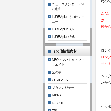
なの
ニュースタンダートSE
O対策
ただ
LUREAplusその他レビ
は
ュー
後か
LUREAplus成果
LUREAplus特典
ロン
その他情報商材
ロン
NEOノンバトルアフィ
サイ
リエイト
楽の手
ヘッ
COMPASS
だか
ツカレンジャー
RIPRA
D-TOOL
ヘッ
TPA