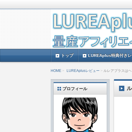
LUREAplus実践記とレビューで
がレビューするのできっと参考になる
LUREAplus実
トップ
LUREAplus特典付き
HOME
LUREAplusレビュー
ルレアプラスはヘ
プロフィール