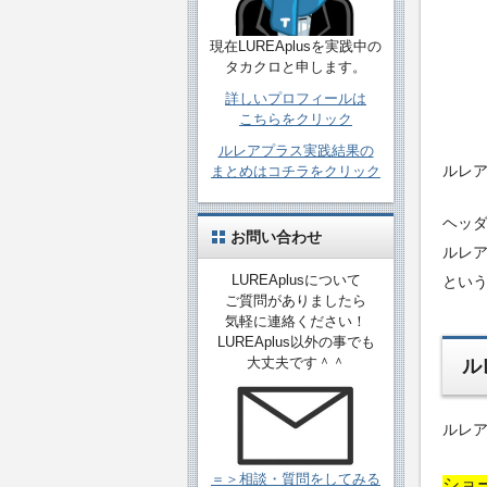
現在LUREAplusを実践中の
タカクロと申します。
詳しいプロフィールは
こちらをクリック
ルレアプラス実践結果の
ルレ
まとめはコチラをクリック
ヘッ
お問い合わせ
ルレ
LUREAplusについて
とい
ご質問がありましたら
気軽に連絡ください！
LUREAplus以外の事でも
大丈夫です＾＾
ル
ルレ
＝＞相談・質問をしてみる
ショ