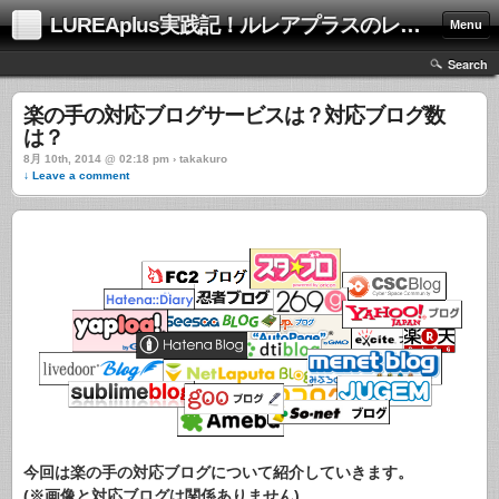
LUREAplus実践記！ルレアプラスのレビューサイト！
Menu
Search
楽の手の対応ブログサービスは？対応ブログ数
は？
8月 10th, 2014 @ 02:18 pm › takakuro
↓ Leave a comment
今回は楽の手の対応ブログについて紹介していきます。
(※画像と対応ブログは関係ありません)