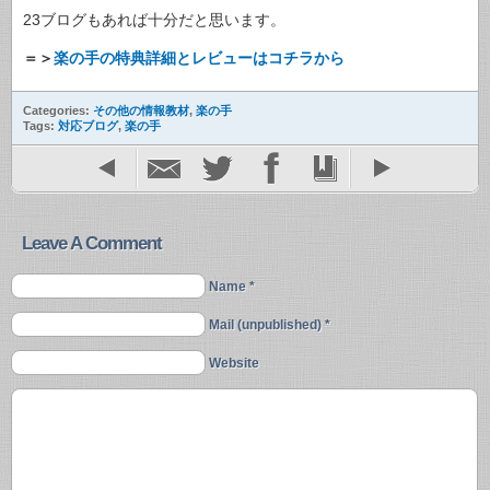
23ブログもあれば十分だと思います。
＝＞
楽の手の特典詳細とレビューはコチラから
Categories:
その他の情報教材
,
楽の手
Tags:
対応ブログ
,
楽の手
Leave A Comment
Name *
Mail (unpublished) *
Website