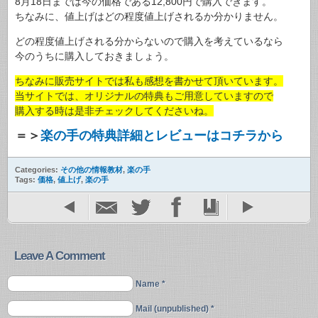
8月18日までは今の価格である12,800円で購入できます。
ちなみに、値上げはどの程度値上げされるか分かりません。
どの程度値上げされる分からないので購入を考えているなら
今のうちに購入しておきましょう。
ちなみに販売サイトでは私も感想を書かせて頂いています。
当サイトでは、オリジナルの特典もご用意していますので
購入する時は是非チェックしてくださいね。
＝＞
楽の手の特典詳細とレビューはコチラから
Categories:
その他の情報教材
,
楽の手
Tags:
価格
,
値上げ
,
楽の手
Leave A Comment
Name *
Mail (unpublished) *