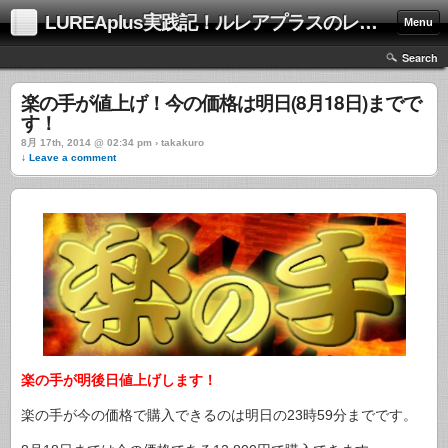
LUREAplus実践記！ルレアプラスのレビューサイト！
Menu
Search
楽の手が値上げ！今の価格は明日(8月18日)までで
す！
8月 17th, 2014 @ 02:34 pm › takakuro
↓ Leave a comment
楽の手が明後日値上げします！
楽の手が今の価格で購入できるのは明日の23時59分までです。