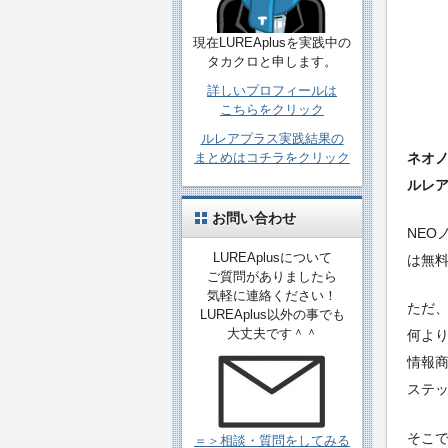
現在LUREAplusを実践中の
タカクロと申します。
詳しいプロフィールは
こちらをクリック
ルレアプラス実践結果の
まとめはコチラをクリック
ネオ
ルレ
お問い合わせ
NEO
LUREAplusについて
は無料
ご質問がありましたら
気軽に連絡ください！
ただ、
LUREAplus以外の事でも
大丈夫です＾＾
何より
情報
ステ
そこ
＝＞相談・質問をしてみる