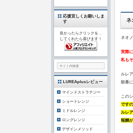
応援宜しくお願いしま
ネ
す
良かったらクリックを…
ネオノ
してくれたら喜びます！
実際
私も
ルレ
LUREAplusレビュー
順番
マインドストラテジー
この
ショートレンジ
です
ミドルレンジ
ルレ
ロングレンジ
報酬
デザインメソッド