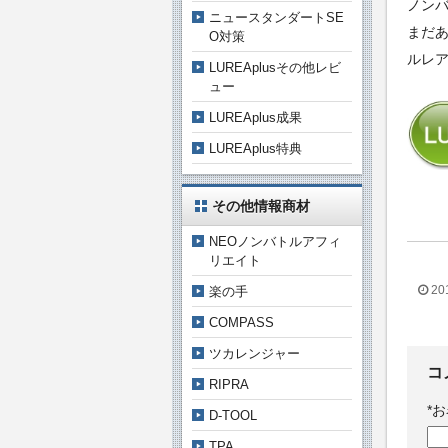
ノン
ニュースタンダートSE
まだ
O対策
ルレ
LUREAplusその他レビ
ュー
LUREAplus成果
LUREAplus特典
その他情報商材
NEOノンバトルアフィ
リエイト
20
楽の手
COMPASS
ツカレンジャー
コ
RIPRA
*
お
D-TOOL
TPA