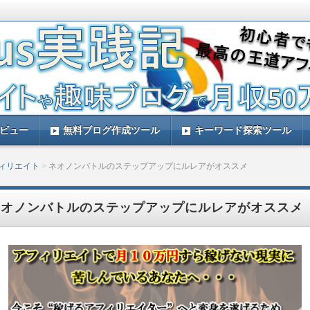
す。ルレアプラスを実践して量産アフィリエイトで稼ぐ方法などをレビュー
と思います。
践記！ルレアプラスのレビューサイト！
レビュー
無料ブログ作成ツール
キーワード探索ツール
フィリエイト
ネオノンバトルのステップアップにルレアがオススメ
ネオノンバトルのステップアップにルレアがオススメ