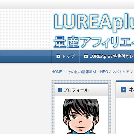
LUREAplus実践記とレビューで
がレビューするのできっと参考になる
LUREAplus実
トップ
LUREAplus特典付き
HOME
その他の情報教材
NEOノンバトルア
プロフィール