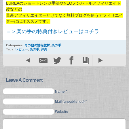
LUREAのショートレンジ手法やNEOノンバトルアフィリエイト
改などの
量産アフィリエイターだけでなく無料ブログを使うアフィリエイ
ターにはオススメです。
＝＞楽の手の特典付きレビューはコチラ
Categories:
その他の情報教材
,
楽の手
Tags:
レビュー
,
楽の手
,
評判
Leave A Comment
Name *
Mail (unpublished) *
Website