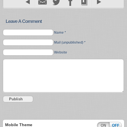
Leave A Comment
Name *
Mail (unpublished) *
Website
Mobile Theme
ON
OFF