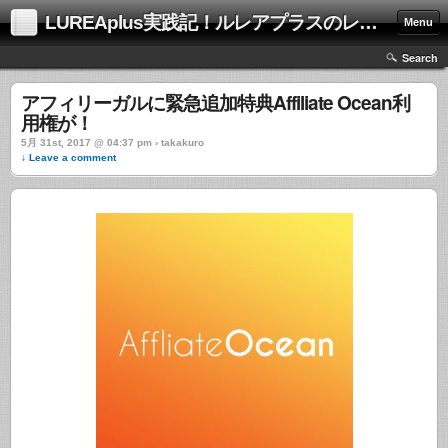
LUREAplus実践記！ルレアプラスのレビューサイト！
Menu
Search
アフィリーガルに緊急追加特典Affiliate Ocean利
用権が！
5月 31st, 2017 @ 04:37 pm › takakuro
↓ Leave a comment