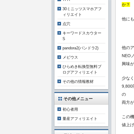
か？
30ミニッツスマホアフ
ィリエイト
他に
点穴
キーワードスカウター
S
他の
pandora2(パンドラ2)
NEO
メビウス
興味
ひらめき転換型無料ブ
ログアフィリエイト
少なく
その他の情報教材
9,8
の
その他メニュー
両方
初心者用
この
量産アフィリエイト
値上