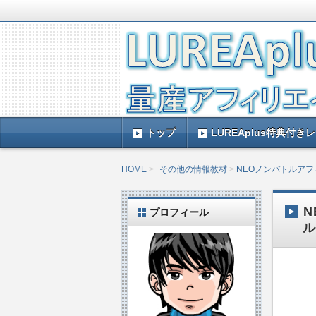
LUREAplus実践記とレビューで
がレビューするのできっと参考になる
LUREAplus実
トップ
LUREAplus特典付き
HOME
その他の情報教材
NEOノンバトルア
N
プロフィール
ル