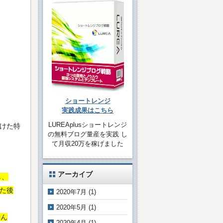
ショートレンジ
実践成果はこちら
LUREAplusショートレンジ
つけた特
の無料ブログ量産を実践 し
て月収20万を稼げました
アーカイブ
し、
った後
2020年7月
(1)
2020年5月
(1)
せん
2020年4月
(1)