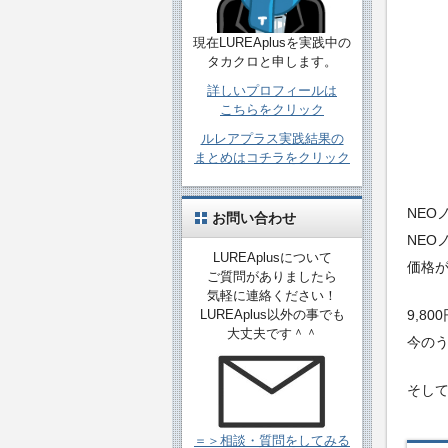
現在LUREAplusを実践中の
タカクロと申します。
詳しいプロフィールは
こちらをクリック
ルレアプラス実践結果の
まとめはコチラをクリック
NEO
お問い合わせ
NEO
LUREAplusについて
価格
ご質問がありましたら
気軽に連絡ください！
9,8
LUREAplus以外の事でも
大丈夫です＾＾
今の
そし
＝＞相談・質問をしてみる