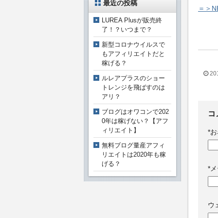
最近の投稿
＝＞N
LUREA Plusが販売終
了！？いつまで？
新型コロナウイルスで
もアフィリエイトだと
稼げる？
20
ルレアプラスのショー
トレンジを飛ばすのは
アリ？
ブログはオワコンで202
コ
0年は稼げない？【アフ
ィリエイト】
*
お
無料ブログ量産アフィ
リエイトは2020年も稼
げる？
*
メ
ウ