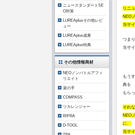
ニュースタンダートSE
リニュ
O対策
NEO
LUREAplusその他レビ
当サ
ュー
LUREAplus成果
つまり
LUREAplus特典
当サ
その他情報商材
NEOノンバトルアフィ
もうす
リエイト
典を
楽の手
もら
COMPASS
ツカレンジャー
それ
NEO
RIPRA
に、
D-TOOL
当サ
TPA