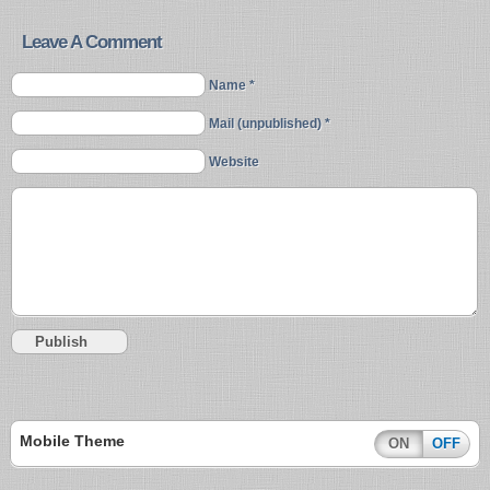
Leave A Comment
Name *
Mail (unpublished) *
Website
Mobile Theme
ON
OFF