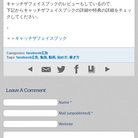
キャッチザフェイスブックのレビューもしているので、
下記からキャッチザフェイスブックの詳細や特典の詳細をチェッ
クしてください。
↓
＝＞
キャッチザフェイスブック
Categories:
facebook広告
Tags:
facebook広告
,
勉強
,
動画
,
始め方
,
稼ぎ方
Leave A Comment
Name *
Mail (unpublished) *
Website