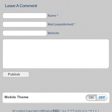
Leave A Comment
Name *
Mail (unpublished) *
Website
Mobile Theme
ON
OFF
All content Copyright LUREAplus実践記！ルレアプラスのレビューサイト！