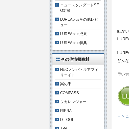
ニュースタンダートSE
O対策
LUREAplusその他レビ
ュー
細か
LUREAplus成果
LUR
LUREAplus特典
LUR
その他情報商材
どん
NEOノンバトルアフィ
早い
リエイト
楽の手
COMPASS
ツカレンジャー
RIPRA
＝＞こ
D-TOOL
TPA