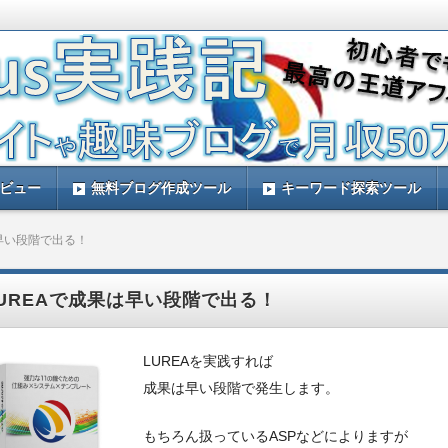
す。ルレアプラスを実践して量産アフィリエイトで稼ぐ方法などをレビュー
と思います。
践記！ルレアプラスのレビューサイト！
レビュー
無料ブログ作成ツール
キーワード探索ツール
は早い段階で出る！
UREAで成果は早い段階で出る！
LUREAを実践すれば
成果は早い段階で発生します。
もちろん扱っているASPなどによりますが