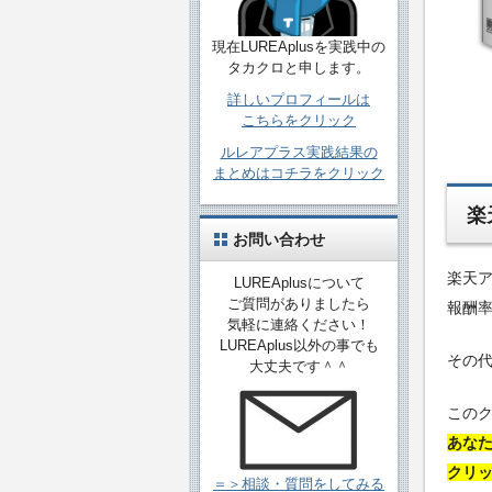
現在LUREAplusを実践中の
タカクロと申します。
詳しいプロフィールは
こちらをクリック
ルレアプラス実践結果の
まとめはコチラをクリック
楽
お問い合わせ
楽天
LUREAplusについて
ご質問がありましたら
報酬率
気軽に連絡ください！
LUREAplus以外の事でも
その
大丈夫です＾＾
この
あな
クリッ
＝＞相談・質問をしてみる