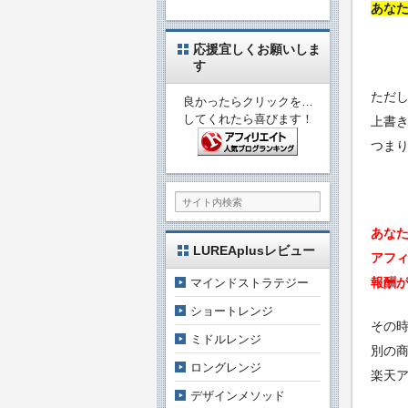
あな
応援宜しくお願いしま
す
ただ
良かったらクリックを…
してくれたら喜びます！
上書
つま
あな
LUREAplusレビュー
アフ
報酬
マインドストラテジー
ショートレンジ
その時
ミドルレンジ
別の
ロングレンジ
楽天
デザインメソッド