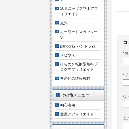
30ミニッツスマホアフ
ィリエイト
点穴
キーワードスカウター
S
コ
pandora2(パンドラ2)
*
お
メビウス
ひらめき転換型無料ブ
ログアフィリエイト
*
メ
その他の情報教材
その他メニュー
ウ
初心者用
量産アフィリエイト
コ