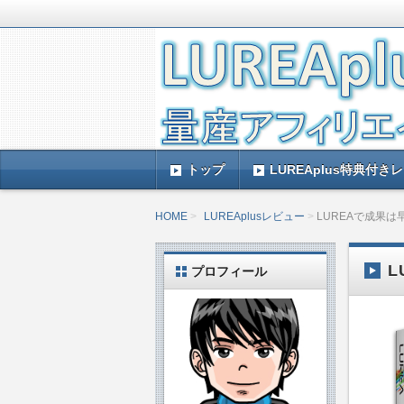
LUREAplus実践記とレビューで
がレビューするのできっと参考になる
LUREAplus実
トップ
LUREAplus特典付き
HOME
LUREAplusレビュー
LUREAで成果
L
プロフィール