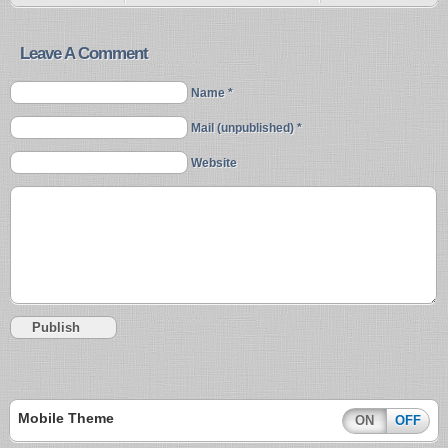
Leave A Comment
Name *
Mail (unpublished) *
Website
Mobile Theme
ON
OFF