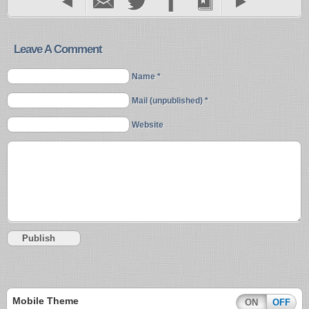
Leave A Comment
Name *
Mail (unpublished) *
Website
Mobile Theme
ON
OFF