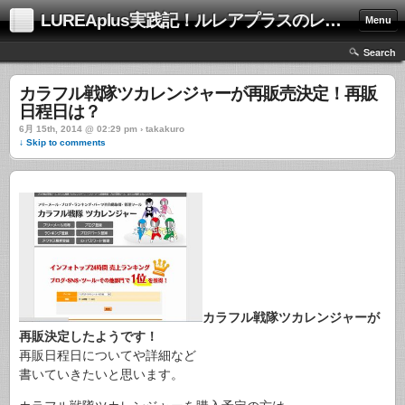
LUREAplus実践記！ルレアプラスのレビューサイト！
Menu
Search
カラフル戦隊ツカレンジャーが再販売決定！再販
日程日は？
6月 15th, 2014 @ 02:29 pm › takakuro
↓ Skip to comments
カラフル戦隊ツカレンジャーが
再販決定したようです！
再販日程日についてや詳細など
書いていきたいと思います。