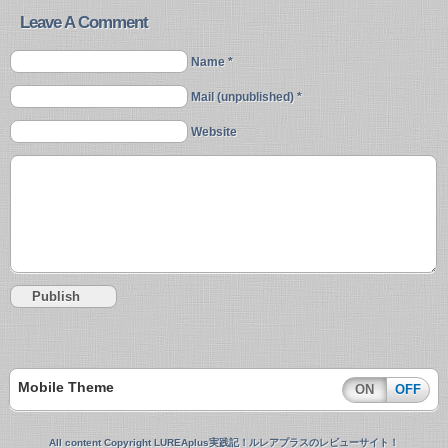
Leave A Comment
Name *
Mail (unpublished) *
Website
Mobile Theme
ON
OFF
All content Copyright LUREAplus実践記！ルレアプラスのレビューサイト！