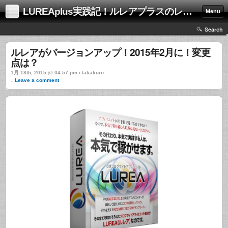
LUREAplus実践記！ルレアプラスのレビューサイト！
Menu
Search
ルレアがバージョンアップ！2015年2月に！変更
点は？
1月 18th, 2015 @ 04:57 pm › takakuro
↓ Leave a comment