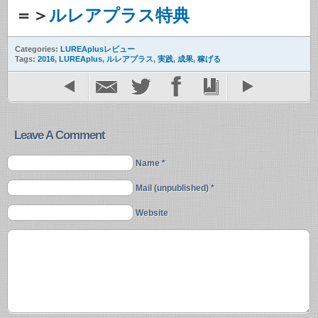
＝＞
ルレアプラス特典
Categories:
LUREAplusレビュー
Tags:
2016
,
LUREAplus
,
ルレアプラス
,
実践
,
成果
,
稼げる
Leave A Comment
Name *
Mail (unpublished) *
Website