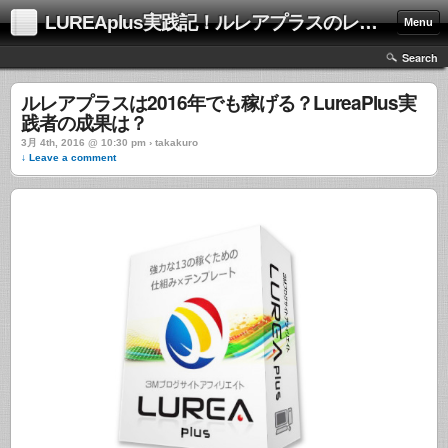
LUREAplus実践記！ルレアプラスのレビューサイト！
Menu
Search
ルレアプラスは2016年でも稼げる？LureaPlus実
践者の成果は？
3月 4th, 2016 @ 10:30 pm › takakuro
↓ Leave a comment