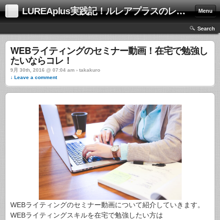
LUREAplus実践記！ルレアプラスのレビューサイト！
Menu
Search
WEBライティングのセミナー動画！在宅で勉強し
たいならコレ！
9月 30th, 2016 @ 07:04 am › takakuro
↓ Leave a comment
WEBライティングのセミナー動画について紹介していきます。
WEBライティングスキルを在宅で勉強したい方は