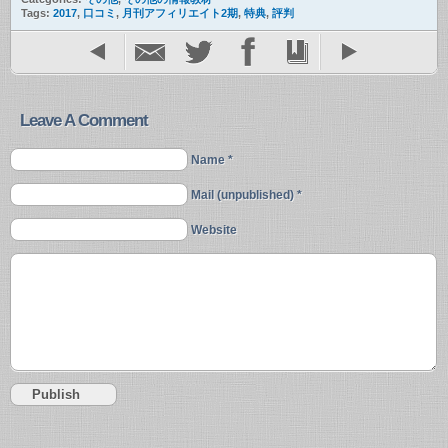
Tags:
2017
,
口コミ
,
月刊アフィリエイト2期
,
特典
,
評判
Leave A Comment
Name *
Mail (unpublished) *
Website