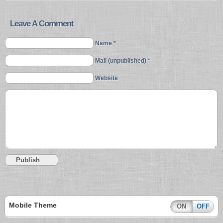
Leave A Comment
Name *
Mail (unpublished) *
Website
Mobile Theme
ON
OFF