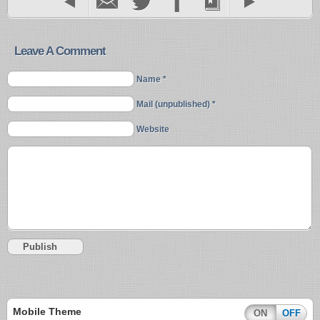
Leave A Comment
Name *
Mail (unpublished) *
Website
Mobile Theme
ON
OFF