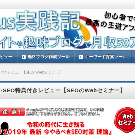
す。ルレアプラスを実践して量産アフィリエイトで稼ぐ方法などをレビュー
と思います。
践記！ルレアプラスのレビューサイト！
レビュー
無料ブログ作成ツール
キーワード探索ツール
特典付きレビュー【SEOのWebセミナー】
R-SEO特典付きレビュー【SEOのWebセミナー】