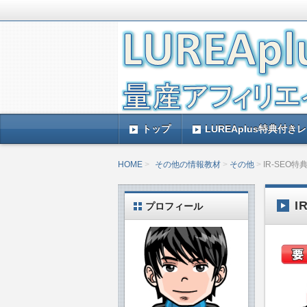
LUREAplus実践記とレビューで
がレビューするのできっと参考になる
LUREAplus実
トップ
LUREAplus特典付き
HOME
その他の情報教材
その他
IR-SEO
I
プロフィール