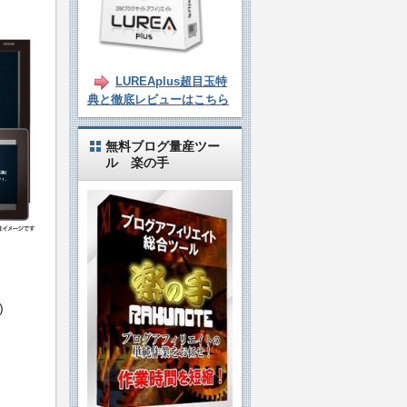
LUREAplus超目玉特
典と徹底レビューはこちら
無料ブログ量産ツー
ル 楽の手
)