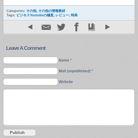
Categories:
その他
,
その他の情報教材
Tags:
ビジネスYoutubeの極意
,
レビュー
,
特典
Leave A Comment
Name *
Mail (unpublished) *
Website