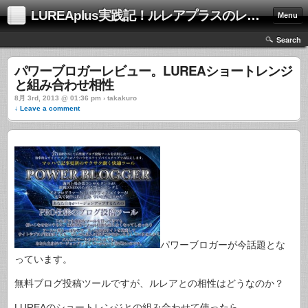
LUREAplus実践記！ルレアプラスのレビューサイト！
Menu
Search
パワーブロガーレビュー。LUREAショートレンジ
と組み合わせ相性
8月 3rd, 2013 @ 01:36 pm › takakuro
↓ Leave a comment
パワーブロガーが今話題とな
っています。
無料ブログ投稿ツールですが、ルレアとの相性はどうなのか？
LUREAのショートレンジとの組み合わせて使ったら