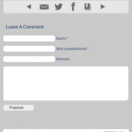
Leave A Comment
Name *
Mail (unpublished) *
Website