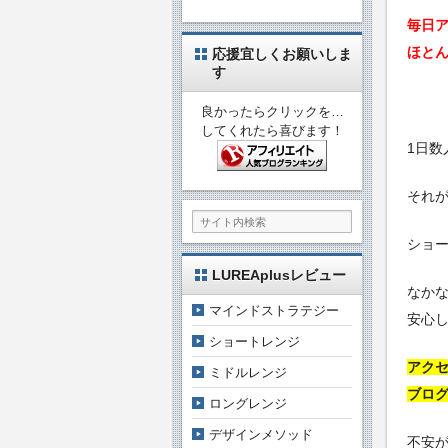
毎日ア
ほと
応援宜しくお願いしま
す
良かったらクリックを…
してくれたら喜びます！
1日
それ
ショ
LUREAplusレビュー
なか
マインドストラテジー
安心
ショートレンジ
アク
ミドルレンジ
ブロ
ロングレンジ
デザインメソッド
不安