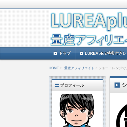
LUREAplus実践記とレビューで
がレビューするのできっと参考になる
LUREAplus実
トップ
LUREAplus特典付き
HOME
量産アフィリエイト
ショートレンジで
プロフィール