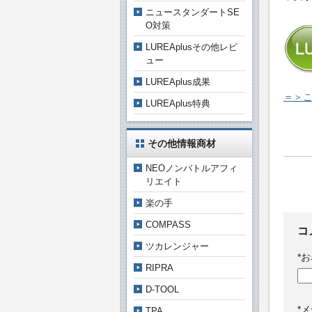
ニュースタンダートSE
O対策
LUREAplusその他レビ
ュー
LUREAplus成果
＝＞こ
LUREAplus特典
その他情報商材
NEOノンバトルアフィ
リエイト
楽の手
COMPASS
コ
ツカレンジャー
*
お
RIPRA
D-TOOL
*
メ
TPA