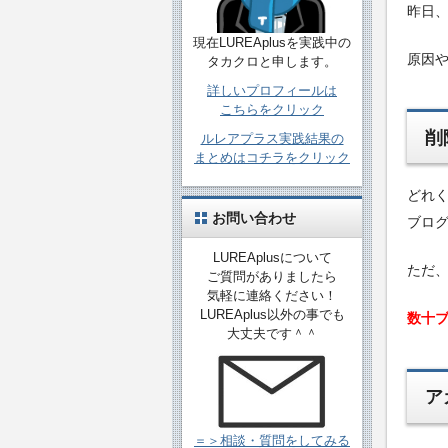
昨日、
現在LUREAplusを実践中の
原因
タカクロと申します。
詳しいプロフィールは
こちらをクリック
削
ルレアプラス実践結果の
まとめはコチラをクリック
どれ
お問い合わせ
ブロ
LUREAplusについて
ただ
ご質問がありましたら
気軽に連絡ください！
LUREAplus以外の事でも
数十
大丈夫です＾＾
ア
＝＞相談・質問をしてみる