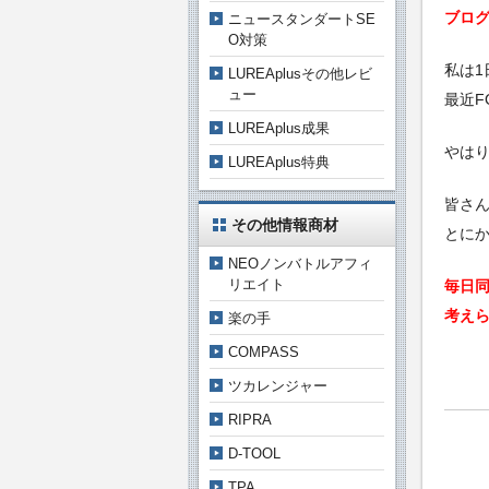
ブロ
ニュースタンダートSE
O対策
私は1
LUREAplusその他レビ
ュー
最近F
LUREAplus成果
やはり
LUREAplus特典
皆さ
その他情報商材
とに
NEOノンバトルアフィ
リエイト
毎日
考え
楽の手
COMPASS
ツカレンジャー
RIPRA
D-TOOL
TPA