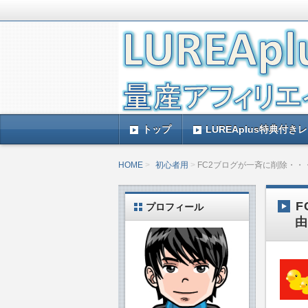
LUREAplus実践記とレビューで
がレビューするのできっと参考になる
LUREAplus実
トップ
LUREAplus特典付き
HOME
初心者用
FC2ブログが一斉に削除・
プロフィール
由