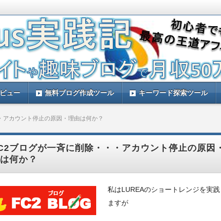
す。ルレアプラスを実践して量産アフィリエイトで稼ぐ方法などをレビュー
と思います。
践記！ルレアプラスのレビューサイト！
レビュー
無料ブログ作成ツール
キーワード探索ツール
・・アカウント停止の原因・理由は何か？
FC2ブログが一斉に削除・・・アカウント停止の原因
は何か？
私はLUREAのショートレンジを実
ますが