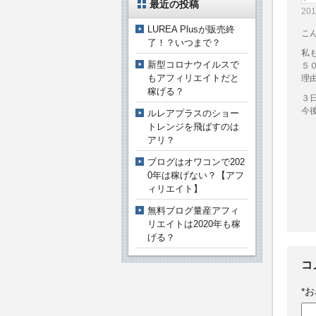
最近の投稿
20
LUREA Plusが販売終
こ
了！？いつまで？
私
新型コロナウイルスで
５
もアフィリエイトだと
理
稼げる？
３
今
ルレアプラスのショー
トレンジを飛ばすのは
アリ？
ブログはオワコンで202
0年は稼げない？【アフ
ィリエイト】
無料ブログ量産アフィ
リエイトは2020年も稼
げる？
コ
*
お