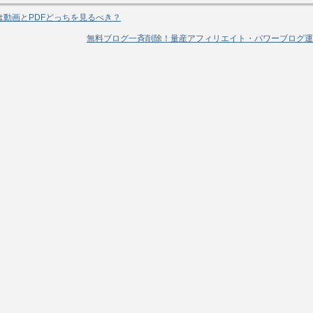
Aは動画とPDFどっちを見るべき？
無料ブログ一斉削除！量産アフィリエイト・パワーブログ運