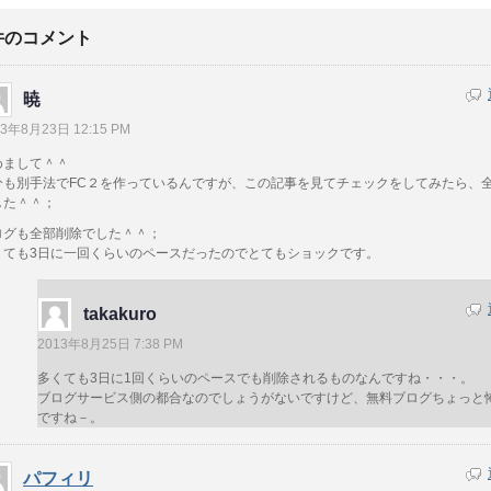
件のコメント
暁
13年8月23日 12:15 PM
めまして＾＾
分も別手法でFC２を作っているんですが、この記事を見てチェックをしてみたら、
した＾＾；
ログも全部削除でした＾＾；
くても3日に一回くらいのペースだったのでとてもショックです。
takakuro
2013年8月25日 7:38 PM
多くても3日に1回くらいのペースでも削除されるものなんですね・・・。
ブログサービス側の都合なのでしょうがないですけど、無料ブログちょっと
ですね－。
パフィリ