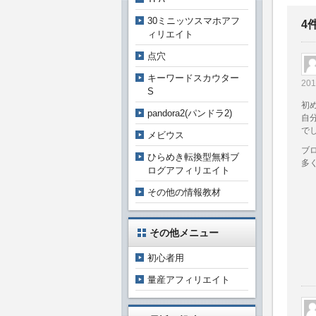
30ミニッツスマホアフ
4
ィリエイト
点穴
キーワードスカウター
20
S
初
pandora2(パンドラ2)
自
で
メビウス
ブ
ひらめき転換型無料ブ
多
ログアフィリエイト
その他の情報教材
その他メニュー
初心者用
量産アフィリエイト