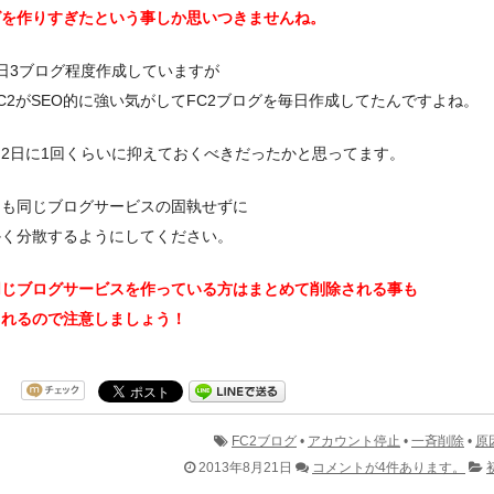
グを作りすぎたという事しか思いつきませんね。
日3ブログ程度作成していますが
C2がSEO的に強い気がしてFC2ブログを毎日作成してたんですよね。
2日に1回くらいに抑えておくべきだったかと思ってます。
んも同じブログサービスの固執せずに
かく分散するようにしてください。
同じブログサービスを作っている方はまとめて削除される事も
られるので注意しましょう！
FC2ブログ
•
アカウント停止
•
一斉削除
•
原
2013年8月21日
コメントが4件あります。