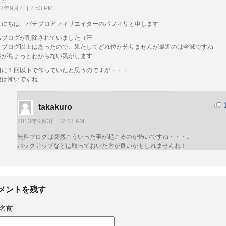
13年9月2日 2:53 PM
んにちは、パチプロアフィリエイターのパフィリと申します
もブログが削除されていました（汗
０ブログ以上はあったので、果たしてどれ位か分りませんが最近のは全滅ですね
由がちょっとわからない気がします
日に１回以下で作っていたと思うのですが・・・
後は怖いですね
takakuro
2013年9月3日 12:43 AM
無料ブログは突然こういった事が起こるのが怖いですね・・・。
バックアップなどは取っておいた方が良いかもしれませんね！
メントを残す
名前