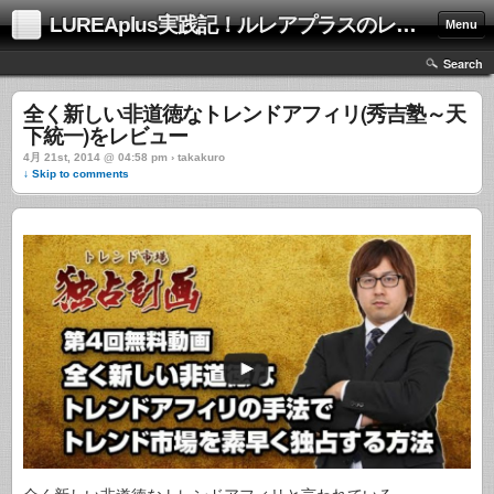
LUREAplus実践記！ルレアプラスのレビューサイト！
Menu
Search
全く新しい非道徳なトレンドアフィリ(秀吉塾～天
下統一)をレビュー
4月 21st, 2014 @ 04:58 pm › takakuro
↓ Skip to comments