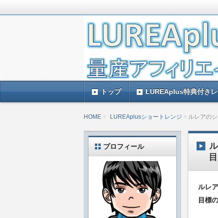
LUREAplus実践記とレビューで
がレビューするのできっと参考になる
LUREAplus実
トップ
LUREAplus特典付き
HOME
LUREAplusショートレンジ
ルレアのシ
プロフィール
目
ルレ
目標