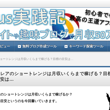
す。ルレアプラスを実践して量産アフィリエイトで稼ぐ方法などをレビュー
と思います。
践記！ルレアプラスのレビューサイト！
レビュー
無料ブログ作成ツール
キーワード探索ツール
ョートレンジは月収いくらまで稼げる？目標の目安は…
ルレアのショートレンジは月収いくらまで稼げる？目
安は…
アのショートレンジは月収いくらまで稼げるか？
の目安というのを今回書いていきます。