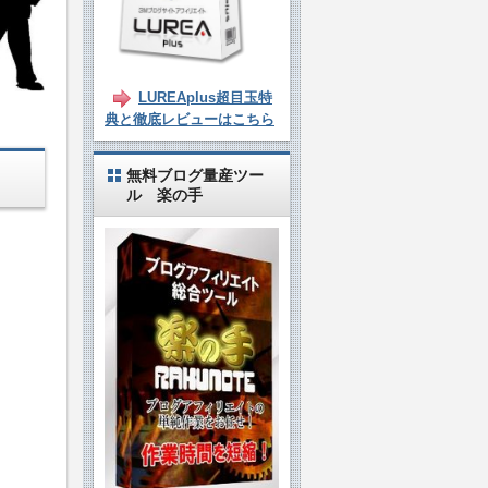
LUREAplus超目玉特
典と徹底レビューはこちら
無料ブログ量産ツー
。
ル 楽の手