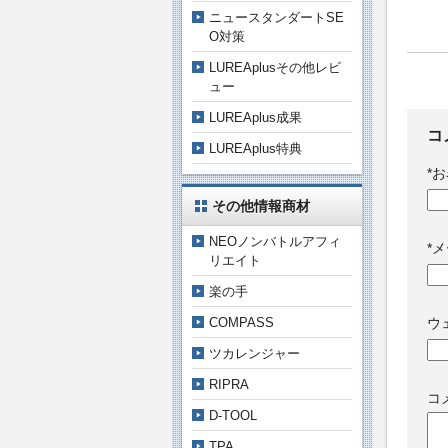
ニュースタンダートSE
O対策
LUREAplusその他レビ
ュー
LUREAplus成果
コ
LUREAplus特典
*
お
その他情報商材
NEOノンバトルアフィ
*
メ
リエイト
楽の手
COMPASS
ウ
ツカレンジャー
RIPRA
コ
D-TOOL
TPA