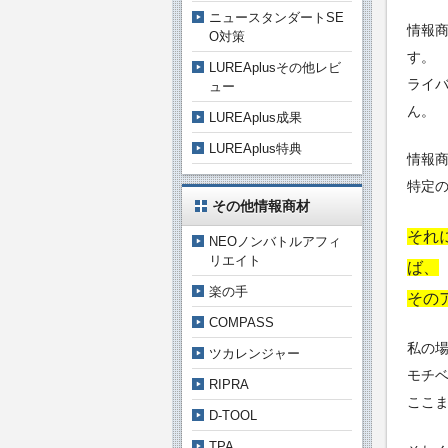
ニュースタンダートSE
情報
O対策
す。
LUREAplusその他レビ
ライ
ュー
ん。
LUREAplus成果
LUREAplus特典
情報
特定
その他情報商材
それ
NEOノンバトルアフィ
リエイト
ば、
楽の手
その
COMPASS
私の
ツカレンジャー
モチ
RIPRA
ここ
D-TOOL
TPA