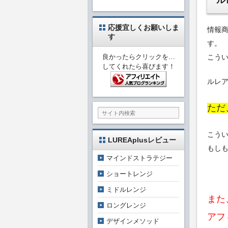
ル
応援宜しくお願いしま
情報
す
す。
良かったらクリックを…
こう
してくれたら喜びます！
ルレ
ただ
こう
LUREAplusレビュー
もし
マインドストラテジー
ショートレンジ
ミドルレンジ
また
ロングレンジ
アフ
デザインメソッド