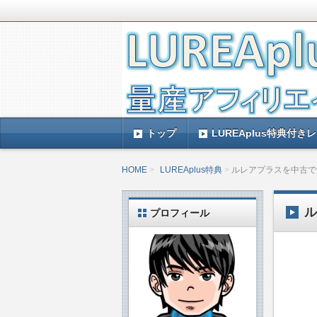
LUREAplus実践記とレビューで
がレビューするのできっと参考になる
LUREAplus実
トップ
LUREAplus特典付き
HOME
LUREAplus特典
ルレアプラスを中古で
プロフィール