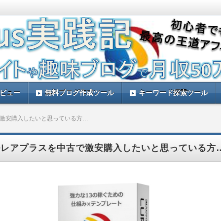
す。ルレアプラスを実践して量産アフィリエイトで稼ぐ方法などをレビュー
と思います。
践記！ルレアプラスのレビューサイト！
レビュー
無料ブログ作成ツール
キーワード探索ツール
激安購入したいと思っている方…
ルレアプラスを中古で激安購入したいと思っている方