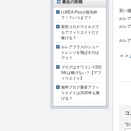
最近の投稿
安い
LUREA Plusが販売終
了！？いつまで？
ルレ
ルレ
新型コロナウイルスで
もアフィリエイトだと
稼げる？
ルレ
ルレアプラスのショー
トレンジを飛ばすのは
＝＞
アリ？
ブログはオワコンで202
0年は稼げない？【アフ
ィリエイト】
無料ブログ量産アフィ
リエイトは2020年も稼
げる？
コ
*
お