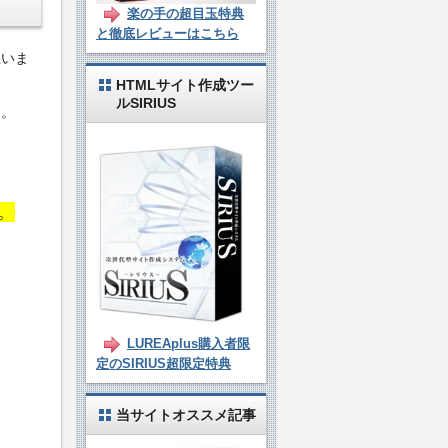
楽の手の超目玉特典
と徹底レビューはこちら
思いま
HTMLサイト作成ツー
ルSIRIUS
す。
。
LUREAplus購入者限
定のSIRIUS超限定特典
当サイトオススメ記事