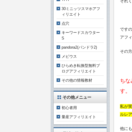
それ
30ミニッツスマホアフ
ィリエイト
点穴
です
キーワードスカウター
アフ
S
pandora2(パンドラ2)
その
メビウス
ひらめき転換型無料ブ
ログアフィリエイト
ちな
その他の情報教材
す。
その他メニュー
私が実
初心者用
ルレア
量産アフィリエイト
他に