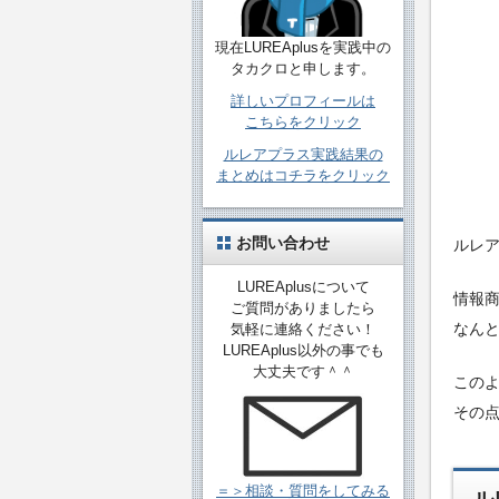
現在LUREAplusを実践中の
タカクロと申します。
詳しいプロフィールは
こちらをクリック
ルレアプラス実践結果の
まとめはコチラをクリック
お問い合わせ
ルレ
LUREAplusについて
情報
ご質問がありましたら
なん
気軽に連絡ください！
LUREAplus以外の事でも
大丈夫です＾＾
この
その
＝＞相談・質問をしてみる